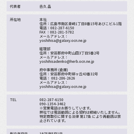
代表者
𠮷久 晶
所在地
本社
住所：広島市南区青崎1丁目8番15号あびこビル1階
電話：082-287-6150
FAX ：082-281-5782
メールアドレス：
yoshihisa@galaxy.ocn.ne.jp
経理部
住所：安芸郡府中町山田3丁目5番2号
メールアドレス：
yoshihisadenko@herb.ocn.ne.jp
府中事務所 (倉庫)
住所：安芸郡府中町柳ヶ丘43番32号
電話： 082-286-2626
メールアドレス：
yoshihisa@galaxy.ocn.ne.jp
TEL
082-287-6150
090-1354-3462
※営業電話はお断りしています。
弊社では電話勧誘による契約は締結いたしません。
特定商取引に関する法律 第17条 により再勧誘は禁
止されています。
創立年月日
1975年5月1日