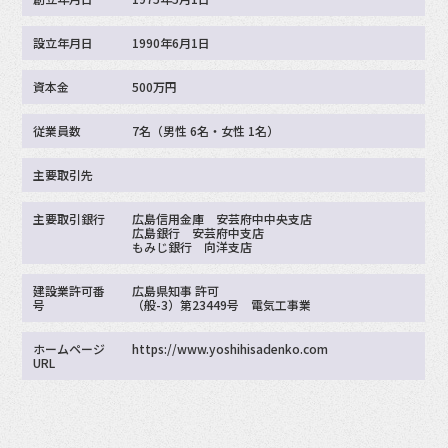
設立年月日
1990年6月1日
資本金
500万円
従業員数
7名（男性 6名・女性 1名）
主要取引先
主要取引銀行
広島信用金庫 安芸府中中央支店
広島銀行 安芸府中支店
もみじ銀行 向洋支店
建設業許可番
広島県知事 許可
号
（般-3）第23449号 電気工事業
ホームページ
https://www.yoshihisadenko.com
URL