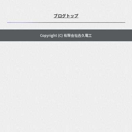
b
o
ブログトップ
o
k
Copyright (C) 有限会社𠮷久電工