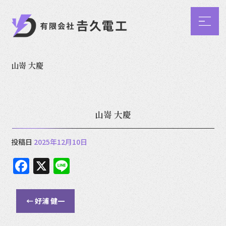
山嵜 大慶
山嵜 大慶
投稿日
2025年12月10日
F
X
Li
a
n
c
e
←
好浦 健一
e